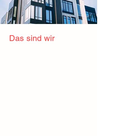
Das sind wir
Unser Unternehmen ist seit
mehr als 20 Jahren erfolgreich
in der Objektbetreuung in der
Oberpfalz, Niederbayern und
Oberbayern tätig. Wir kümmern
uns zuverlässig um Ihr Objekt
und sorgen dafür, dass Sie sich
auf Ihre Kernthemen fokussieren
können.