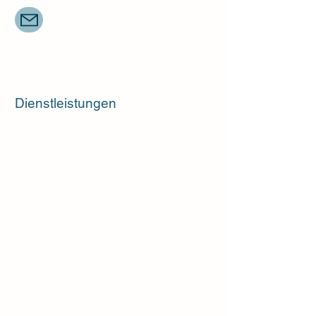
Kontakt aufnehm
en
Dienstleistungen
Wir kümmern uns professionell um Ihr
Objekt, damit Sie sich entspannt
anderen Dingen widmen können.